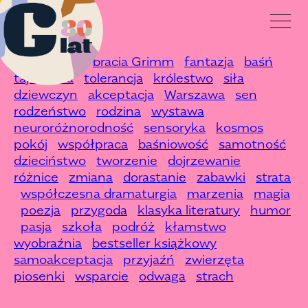
Przejdź
do
Pokaż
strony
nawiga
głównej
supermoce
bracia Grimm
fantazja
baśń
tajemnica
tolerancja
królestwo
siła
dziewczyn
akceptacja
Warszawa
sen
rodzeństwo
rodzina
wystawa
neuroróżnorodność
sensoryka
kosmos
pokój
współpraca
baśniowość
samotność
dzieciństwo
tworzenie
dojrzewanie
różnice
zmiana
dorastanie
zabawki
strata
współczesna dramaturgia
marzenia
magia
poezja
przygoda
klasyka literatury
humor
pasja
szkoła
podróż
kłamstwo
wyobraźnia
bestseller książkowy
samoakceptacja
przyjaźń
zwierzęta
piosenki
wsparcie
odwaga
strach