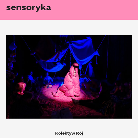
sensoryka
Czytaj
więcej
Kolektyw Rój