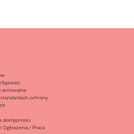
ów
/Sąsiedzi
 archiwalne
 standardach ochrony
ich
a dostępności
 / Ogłoszenia / Praca