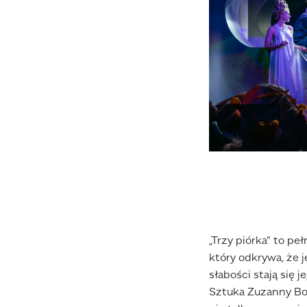
„Trzy piórka” to pe
który odkrywa, że 
słabości stają się j
Sztuka Zuzanny Bo