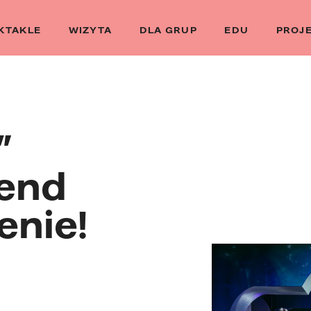
KTAKLE
WIZYTA
DLA GRUP
EDU
PROJ
”
end
enie!