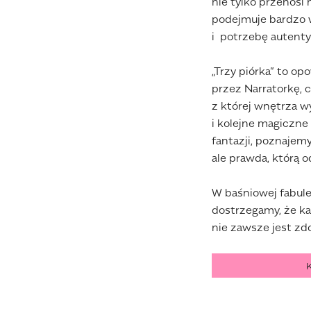
nie tylko przenosi 
podejmuje bardzo w
i potrzebę autenty
„Trzy piórka” to o
przez Narratorkę, 
z której wnętrza w
i kolejne magiczne
fantazji, poznajemy
ale prawda, którą 
W baśniowej fabul
dostrzegamy, że k
nie zawsze jest zd