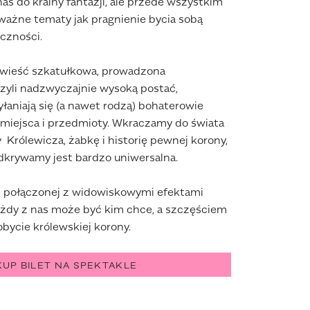
nas do krainy fantazji, ale przede wszystkim
ażne tematy jak pragnienie bycia sobą
czności.
powieść szkatułkowa, prowadzona
czyli nadzwyczajnie wysoką postać,
yłaniają się (a nawet rodzą) bohaterowie
 miejsca i przedmioty. Wkraczamy do świata
 Królewicza, żabkę i historię pewnej korony,
odkrywamy jest bardzo uniwersalna.
e połączonej z widowiskowymi efektami
ażdy z nas może być kim chce, a szczęściem
obycie królewskiej korony.
KUP BILET NA SPEKTAKLE