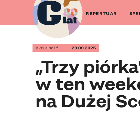
Przejdź
do
REPERTUAR
SPE
strony
głównej
Aktualność
29.09.2025
„Trzy piórka
w ten week
na Dużej Sc