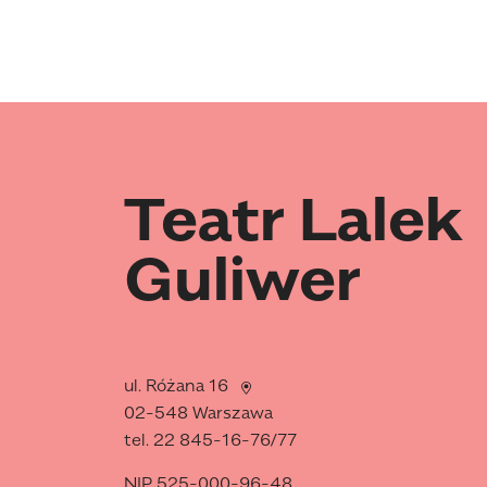
Teatr Lalek
Guliwer
ul. Różana 16
02-548 Warszawa
tel. 22 845-16-76/77
NIP 525-000-96-48